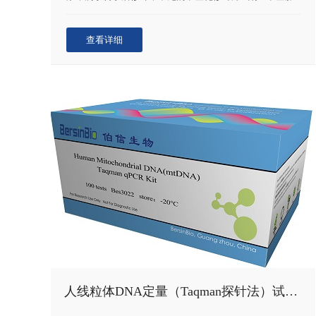
嘌呤(N6-methyladenosine，m6A)和5-甲基胞嘧啶(C5-
methylcytidine，m5C)以及7-甲基鸟嘌呤(N7-
查看详细
methylguanosine，m7G)等。RNA甲基化在调控基因表
达、剪接、RNA编辑、RNA稳定性、控制mRNA寿命和降
解、介导环状RNA翻译等方面可能扮演重要角色。利用甲
基化RNA免疫共沉淀(Methylated RNA
Immunoprecipitation，MeRIP)技术，可以对RNA转录后甲
基化修饰图谱进行全面研究。
人线粒体DNA定量（Taqman探针法）试剂盒