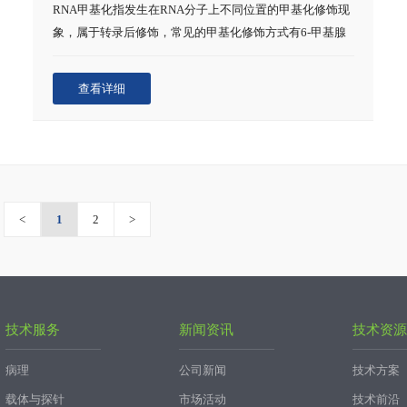
RNA甲基化指发生在RNA分子上不同位置的甲基化修饰现
象，属于转录后修饰，常见的甲基化修饰方式有6-甲基腺
嘌呤(N6-methyladenosine，m6A)和5-甲基胞嘧啶(C5-
methylcytidine，m5C)以及7-甲基鸟嘌呤(N7-
查看详细
methylguanosine，m7G)等。RNA甲基化在调控基因表
达、剪接、RNA编辑、RNA稳定性、控制mRNA寿命和降
解、介导环状RNA翻译等方面可能扮演重要角色。利用甲
基化RNA免疫共沉淀(Methylated RNA
Immunoprecipitation，MeRIP)技术，可以对RNA转录后甲
基化修饰图谱进行全面研究。
<
1
2
>
技术服务
新闻资讯
技术资源
病理
公司新闻
技术方案
载体与探针
市场活动
技术前沿