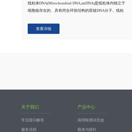
线粒体DNA(Mitochondrial DNA,mtDNA)是线粒体内独立于
细胞核存在的、具有闭合环状结构的双链DNA分子。线粒
体基因组为多拷贝基因组，mtDNA的数量(拷贝数)和质量
与线粒体功能密切相关。研究表明，mtDNA拷贝数变异引
查看详细
起线粒体功能紊乱，进而导致疾病发生。
关于我们
产品中心
常见疑问解答
病理检测试剂盒
服务流程
载体与探针