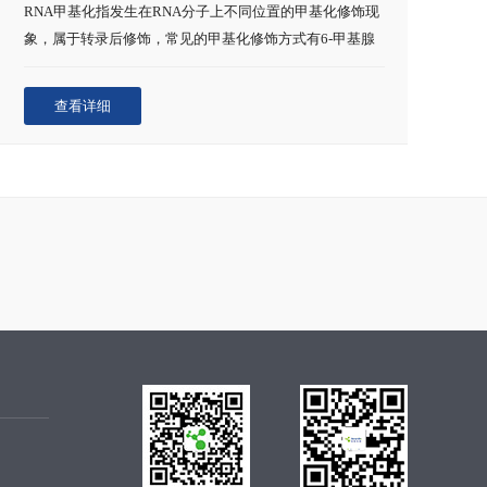
RNA甲基化指发生在RNA分子上不同位置的甲基化修饰现
象，属于转录后修饰，常见的甲基化修饰方式有6-甲基腺
嘌呤(N6-methyladenosine，m6A)和5-甲基胞嘧啶(C5-
methylcytidine，m5C)以及7-甲基鸟嘌呤(N7-
查看详细
methylguanosine，m7G)等。RNA甲基化在调控基因表
达、剪接、RNA编辑、RNA稳定性、控制mRNA寿命和降
解、介导环状RNA翻译等方面可能扮演重要角色。利用甲
基化RNA免疫共沉淀(Methylated RNA
Immunoprecipitation，MeRIP)技术，可以对RNA转录后甲
基化修饰图谱进行全面研究。