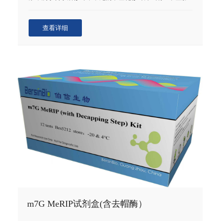
嘌呤(N6-methyladenosine，m6A)和5-甲基胞嘧啶(C5-
methylcytidine，m5C)以及7-甲基鸟嘌呤(N7-
查看详细
methylguanosine，m7G)等。RNA甲基化在调控基因表
达、剪接、RNA编辑、RNA稳定性、控制mRNA寿命和降
解、介导环状RNA翻译等方面可能扮演重要角色。利用甲
基化RNA免疫共沉淀(Methylated RNA
Immunoprecipitation，MeRIP)技术，可以对RNA转录后甲
基化修饰图谱进行全面研究。
m7G MeRIP试剂盒(含去帽酶）