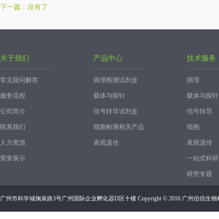
下一篇：没有了
关于我们
产品中心
技术服务
常见疑问解答
病理检测试剂盒
病理
服务流程
载体与探针
载体与探针
公司简介
信号转导试剂盒
信号转导
联系我们
细胞检测相关产品
细胞
人力资源
表观遗传
表观遗传
荣誉展示
一站式科研
研究专题
广州市科学城掬泉路3号广州国际企业孵化器D区十楼 Copyright © 2016 广州伯信生