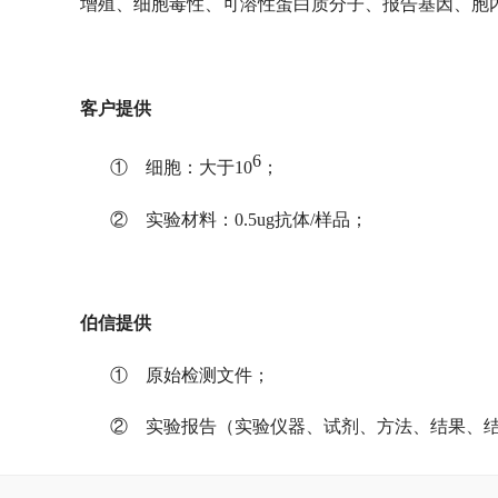
增殖、细胞毒性、可溶性蛋白质分子、报告基因、胞
客户提供
6
① 细胞：大于
10
；
② 实验材料：
0.5ug
抗体
/
样品；
伯信提供
① 原始检测文件；
②
实验报告
（实验仪器、试剂、方法、结果、