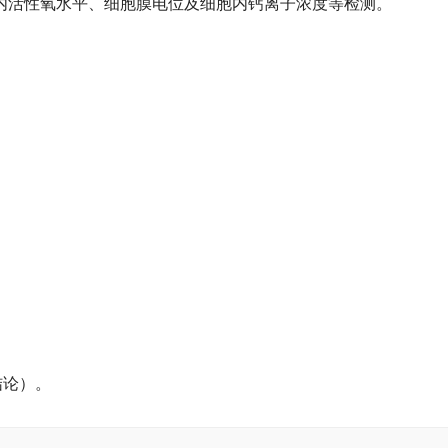
内活性氧水平、细胞膜电位及细胞内钙离子浓度等检测。
结论）
。