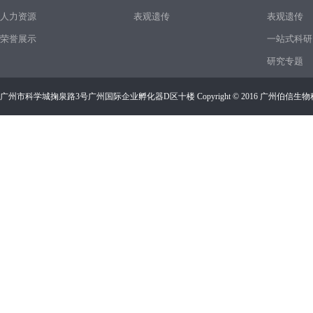
人力资源
表观遗传
表观遗传
荣誉展示
一站式科研
研究专题
广州市科学城掬泉路3号广州国际企业孵化器D区十楼 Copyright © 2016 广州伯信生