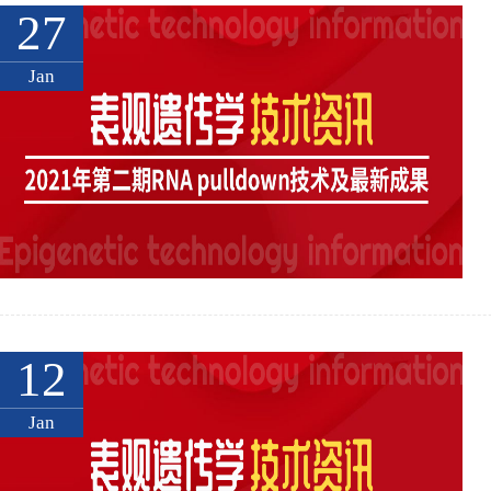
27
Jan
12
Jan