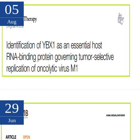
05
Aug
29
Jun