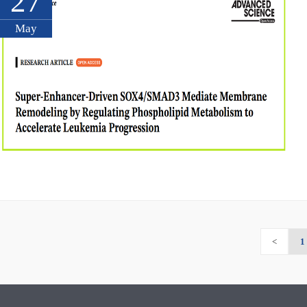
27
May
<
1