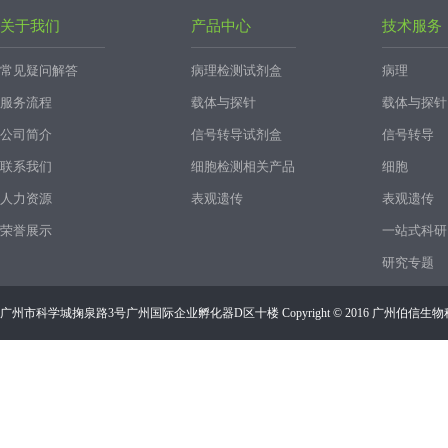
关于我们
产品中心
技术服务
常见疑问解答
病理检测试剂盒
病理
服务流程
载体与探针
载体与探针
公司简介
信号转导试剂盒
信号转导
联系我们
细胞检测相关产品
细胞
人力资源
表观遗传
表观遗传
荣誉展示
一站式科研
研究专题
广州市科学城掬泉路3号广州国际企业孵化器D区十楼 Copyright © 2016 广州伯信生