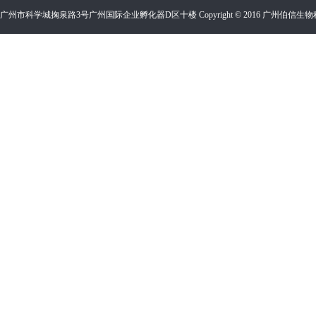
广州市科学城掬泉路3号广州国际企业孵化器D区十楼 Copyright © 2016 广州伯信生